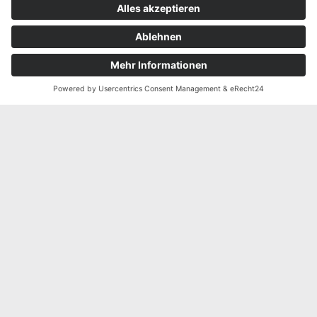
GERNE
Melde dich bei Fragen
Du hast Fragen zur konkreten Umsetzung deiner
Idee? Oder du hast noch gar keine Ahnung, was alles
möglich ist und wie die passende Werbung für dein
Unternehmen aussehen könnte? Kein Problem. Lass
uns gemeinsam über dein Projekt sprechen. Melde
dich bei uns und vereinbare ein kostenloses
Erstgespräch. Hol dir Inspiration und lass sich mit
dem notwendigen Fachwissen ehrlich und
transparent beraten.
Starte noch heute mit Werbung, die begeistert!